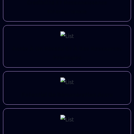
C
R
É
D
I
B
I
L
I
T
É
E
T
R
E
C
O
N
N
A
I
S
S
A
N
C
E
I
N
T
E
R
N
A
T
I
O
N
A
L
E
A
C
C
È
S
À
U
N
R
É
S
E
A
U
E
T
À
D
E
S
R
E
S
S
O
U
R
C
E
S
P
R
I
V
I
L
É
G
I
É
S
P
O
T
E
N
T
I
E
L
D
E
R
É
M
U
N
É
R
A
T
I
O
N
A
C
C
R
U
S
A
T
I
S
F
A
C
T
I
O
N
E
T
C
O
N
F
A
N
C
E
E
N
S
O
I