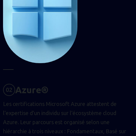
A
Z
U
R
E
®
0
2
Les certifications Microsoft Azure attestent de
l'expertise d'un individu sur l'écosystème cloud
Azure. Leur parcours est organisé selon une
hiérarchie à trois niveaux : Fondamentaux, Basé sur