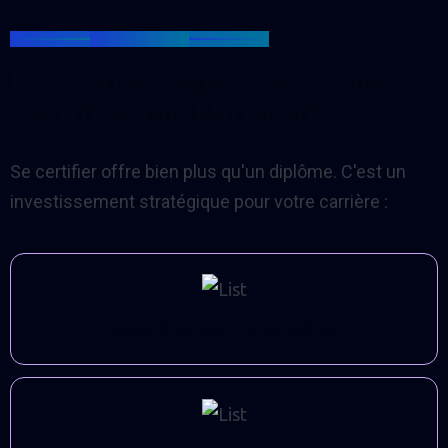
PARTENRIAT
L
e
s
5
A
v
a
n
t
a
g
e
s
C
l
é
s
D
'
u
n
e
C
e
r
t
i
f
i
c
a
t
i
o
n
M
i
c
r
o
s
o
f
t
Se certifier offre bien plus qu'un diplôme. C'est un
investissement stratégique pour votre carrière :
A
C
C
É
L
É
R
A
T
I
O
N
D
E
C
A
R
R
I
È
R
E