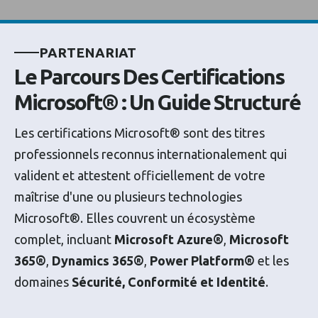
P
A
R
T
E
N
A
R
I
A
T
L
e
P
a
r
c
o
u
r
s
D
e
s
C
e
r
t
i
f
i
c
a
t
i
o
n
s
M
i
c
r
o
s
o
f
t
®
:
U
n
G
u
i
d
e
S
t
r
u
c
t
u
r
é
Les certifications Microsoft® sont des titres
professionnels reconnus internationalement qui
valident et attestent officiellement de votre
maîtrise d'une ou plusieurs technologies
Microsoft®. Elles couvrent un écosystème
complet, incluant
Microsoft Azure®
,
Microsoft
365®
,
Dynamics 365®
,
Power Platform®
et les
domaines
Sécurité, Conformité et Identité
.