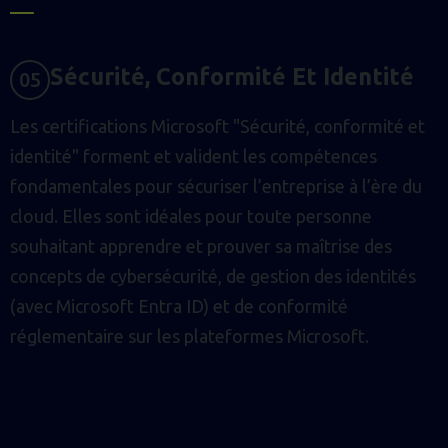
S
É
C
U
R
I
T
É
,
C
O
N
F
O
R
M
I
T
É
E
T
I
D
E
N
T
I
T
É
0
5
Les certifications Microsoft "Sécurité, conformité et
identité" forment et valident les compétences
fondamentales pour sécuriser l’entreprise à l’ère du
cloud. Elles sont idéales pour toute personne
souhaitant apprendre et prouver sa maîtrise des
concepts de cybersécurité, de gestion des identités
(avec Microsoft Entra ID) et de conformité
réglementaire sur les plateformes Microsoft.