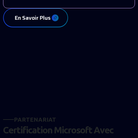
En Savoir Plus
P
A
R
T
E
N
A
R
I
A
T
C
e
r
t
i
f
i
c
a
t
i
o
n
M
i
c
r
o
s
o
f
t
A
v
e
c