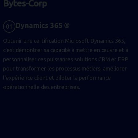
B
y
t
e
s
-
C
o
r
p
D
Y
N
A
M
I
C
S
3
6
5
®
0
1
Obtenir une certification Microsoft Dynamics 365,
c'est démontrer sa capacité à mettre en œuvre et à
personnaliser ces puissantes solutions CRM et ERP
pour transformer les processus métiers, améliorer
l'expérience client et piloter la performance
opérationnelle des entreprises.