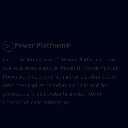
P
O
W
E
R
P
L
A
T
F
O
R
M
®
0
4
La certification Microsoft Power Platform prouve
que vous savez exploiter Power BI, Power Apps et
Power Automate pour donner vie aux données, en
créant des applications et en automatisant des
processus afin de booster la productivité et
l'innovation dans l'entreprise.